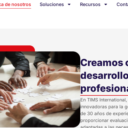
ca de nosotros
Soluciones
Recursos
Cont
Creamos c
desarrollo
profesion
En TIMS International,
innovadoras para la g
de 30 años de experie
proporcionar evaluaci
adaptadas a las neces