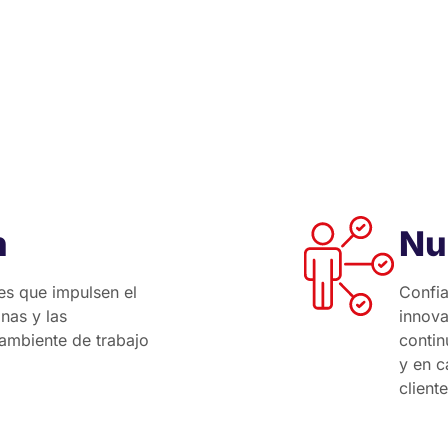
n
Nu
es que impulsen el
Confia
nas y las
innova
ambiente de trabajo
contin
y en c
cliente