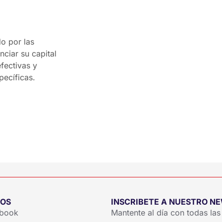
do por las
ciar su capital
fectivas y
ecíficas.
NOS
INSCRIBETE A NUESTRO N
book
Mantente al día con todas l