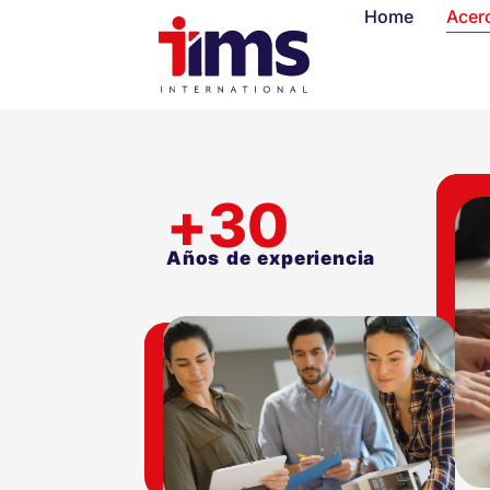
Home
Acer
+
30
Años de experiencia