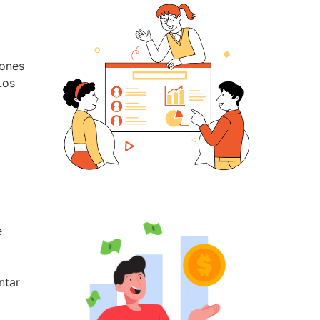
iones
Los
e
ntar