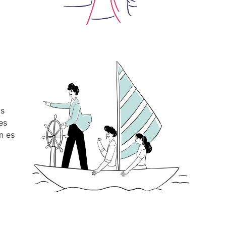
os
es
n es