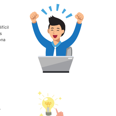
fícil
s
ona
,