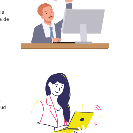
la
za de
s
lud